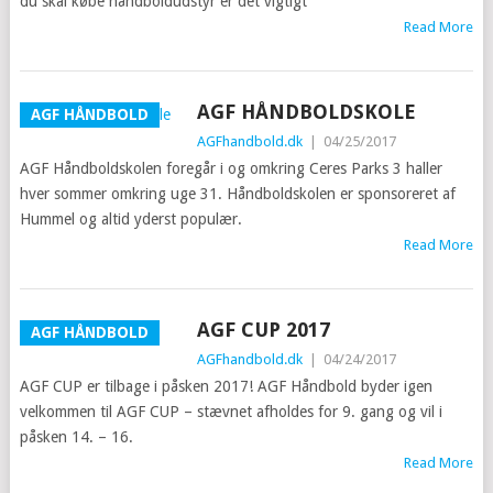
du skal købe håndboldudstyr er det vigtigt
Read More
AGF HÅNDBOLDSKOLE
AGF HÅNDBOLD
AGFhandbold.dk
|
04/25/2017
AGF Håndboldskolen foregår i og omkring Ceres Parks 3 haller
hver sommer omkring uge 31. Håndboldskolen er sponsoreret af
Hummel og altid yderst populær.
Read More
AGF CUP 2017
AGF HÅNDBOLD
AGFhandbold.dk
|
04/24/2017
AGF CUP er tilbage i påsken 2017! AGF Håndbold byder igen
velkommen til AGF CUP – stævnet afholdes for 9. gang og vil i
påsken 14. – 16.
Read More