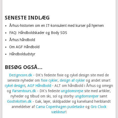
SENESTE INDLÆG
Århus-historien om en IT-konsulent med kurser på hjernen
FAQ: Håndboldskader og Body SDS
Århus håndbold
Om AGF Håndbold
Håndboldudstyr
BESØG OGSÅ…
Dezigncore.dk
- DK's fedeste fixie og cykel design site med de
seneste nyheder om
fixie cykler
,
design af cykler
og andet smart
cykel design
!,
AGF Håndbold
- ALT om håndbold i Århus og omegn
og
Farsentours.dk
- DK's fedeste
ungdomsrejse
site med artikler,
nyheder og tilbud om ski, sol og storby
ungdomsrejser
samt
Godtelotten.dk
- Gak, løjer, skildpadder og kanelsand heriblandt
anmeldelser af
Cama Copenhagen pusletaske
og
Gro Clock
vækkeur
!