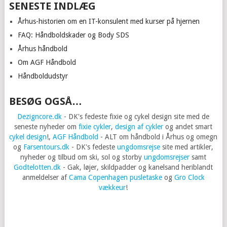
SENESTE INDLÆG
Århus-historien om en IT-konsulent med kurser på hjernen
FAQ: Håndboldskader og Body SDS
Århus håndbold
Om AGF Håndbold
Håndboldudstyr
BESØG OGSÅ…
Dezigncore.dk
- DK's fedeste fixie og cykel design site med de
seneste nyheder om
fixie cykler
,
design af cykler
og andet smart
cykel design
!,
AGF Håndbold
- ALT om håndbold i Århus og omegn
og
Farsentours.dk
- DK's fedeste
ungdomsrejse
site med artikler,
nyheder og tilbud om ski, sol og storby
ungdomsrejser
samt
Godtelotten.dk
- Gak, løjer, skildpadder og kanelsand heriblandt
anmeldelser af
Cama Copenhagen pusletaske
og
Gro Clock
vækkeur
!