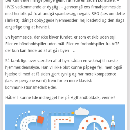
Der kan være mange penge gemt i at lade en sådan konsulent –
HVIS vedkommende er dygtig! – gennemgå ens firmahjemmeside
med henblik på fx at undgå spambesøg, negativ SEO (læs om dette
i linket!), dårligt opbyggede hjemmesider, høj loadetid og den slags
ærgerlige ting at havne i.
En hjemmeside, der ikke bliver fundet, er som et skib uden sejl.
Eller en håndboldspiller uden mål. Eller en fodboldspiller fra AGF
der kun kan finde ud af at gå i byen…..
Så tænk lige over værdien af at hyre sådan en webhaj til næste
hjemmesideanalyse. Han vil ikke blot kunne påpege fejl, men også
hjælpe til med at få siden gjort synlig og har mere kompetence
(læs: er pengene værd) frem for en mere klassisk
kommunikationsmedarbejder.
Håber I kunne lide indlægget her på Agfhandbold.dk, venner!