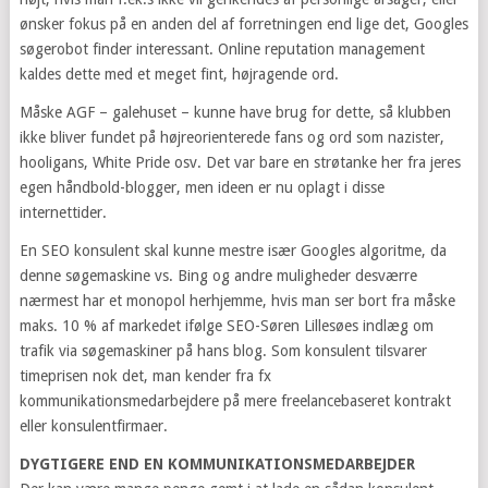
ønsker fokus på en anden del af forretningen end lige det, Googles
søgerobot finder interessant. Online reputation management
kaldes dette med et meget fint, højragende ord.
Måske AGF – galehuset – kunne have brug for dette, så klubben
ikke bliver fundet på højreorienterede fans og ord som nazister,
hooligans, White Pride osv. Det var bare en strøtanke her fra jeres
egen håndbold-blogger, men ideen er nu oplagt i disse
internettider.
En SEO konsulent skal kunne mestre især Googles algoritme, da
denne søgemaskine vs. Bing og andre muligheder desværre
nærmest har et monopol herhjemme, hvis man ser bort fra måske
maks. 10 % af markedet ifølge SEO-Søren Lillesøes indlæg om
trafik via søgemaskiner på hans blog. Som konsulent tilsvarer
timeprisen nok det, man kender fra fx
kommunikationsmedarbejdere på mere freelancebaseret kontrakt
eller konsulentfirmaer.
DYGTIGERE END EN KOMMUNIKATIONSMEDARBEJDER