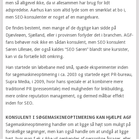
men så alligevel ikke, da vi allesammen har brug for lidt
adspredelse. Aarhus kan som altid lyde som en smørklat at bo i,
men SEO-konsulenter er noget af en mangelvare.
De findes bestemt, men mange af de dygtige kan sidde på
Djævleøen, Sjælland, eller i provinsen forlyder det i branchen. AGF-
fans behøver nok ikke en sådan konsulent, men SEO konsulent
Søren Lillesøe, der også kaldes “SEO Søren” blandt sine kursister,
kan vi da fortælle lidt omkring.
Han startede sin løbebane med små, spæde eksperimenter inden
for søgemaskineoptimering i ca. 2003 og startede eget PR-bureau,
Supra Media, i 2009, hvor hans speciale er at kombinere mere
traditionel PR (presseomtale) med muligheden for linkbuilding,
mere online reputation management, og dermed målbar effekt
inden for SEO.
KONSULENT I SØGEMASKINEOPTIMERING KAN HJÆLPE AGF
Søgemaskineoptimering handler om at ligge så højt som muligt på
forskellige søgninger, men kan også handle om at undgå at ligge
højt, hvis man f.ek.s ikke vil genkendes af personlige årsager, eller