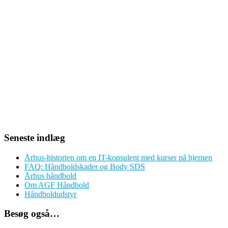
Seneste indlæg
Århus-historien om en IT-konsulent med kurser på hjernen
FAQ: Håndboldskader og Body SDS
Århus håndbold
Om AGF Håndbold
Håndboldudstyr
Besøg også…