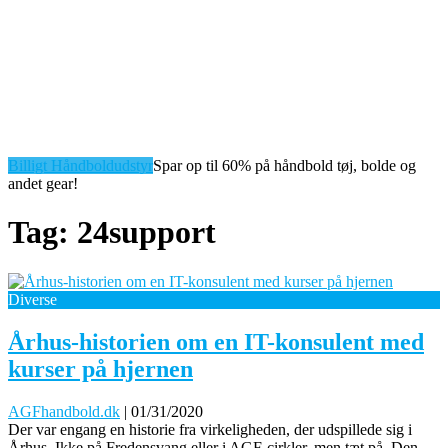
Billigt Håndboldudstyr
Spar op til 60% på håndbold tøj, bolde og
andet gear!
Tag:
24support
Diverse
Århus-historien om en IT-konsulent med
kurser på hjernen
AGFhandbold.dk
|
01/31/2020
Der var engang en historie fra virkeligheden, der udspillede sig i
Århus. Ikke på Fredensvang eller i AGF-cirkler, men tæt på. Den