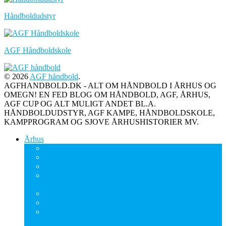
Håndboldudstyr
AGF Håndboldskole
© 2026
AGF håndbold
.
AGFHANDBOLD.DK - ALT OM HÅNDBOLD I ÅRHUS OG
OMEGN! EN FED BLOG OM HÅNDBOLD, AGF, ÅRHUS,
AGF CUP OG ALT MULIGT ANDET BL.A.
HÅNDBOLDUDSTYR, AGF KAMPE, HÅNDBOLDSKOLE,
KAMPPROGRAM OG SJOVE ÅRHUSHISTORIER MV.
Århus
ABC Mæglerne
AGF FANS, HVAD ER PRISEN PÅ RENGØRING?
AGF-NYT OM UNDERHOLDNING
DET KOSTER JYSK SNERYDNING PÅ
SJÆLLAND …
BRYLLUPSKAGER
HÅNDBOLD OG AGF
HØRT I AGF-HALLEN: “SÆT PRIS PÅ
BRYLLUPSKAGER”