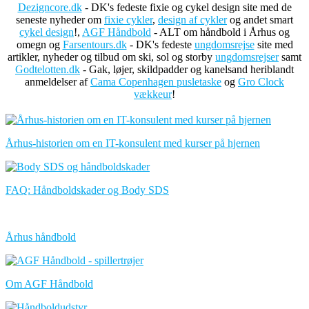
Dezigncore.dk
- DK's fedeste fixie og cykel design site med de
seneste nyheder om
fixie cykler
,
design af cykler
og andet smart
cykel design
!,
AGF Håndbold
- ALT om håndbold i Århus og
omegn og
Farsentours.dk
- DK's fedeste
ungdomsrejse
site med
artikler, nyheder og tilbud om ski, sol og storby
ungdomsrejser
samt
Godtelotten.dk
- Gak, løjer, skildpadder og kanelsand heriblandt
anmeldelser af
Cama Copenhagen pusletaske
og
Gro Clock
vækkeur
!
Århus-historien om en IT-konsulent med kurser på hjernen
FAQ: Håndboldskader og Body SDS
Århus håndbold
Om AGF Håndbold