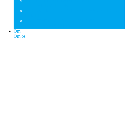
TIP TIL AT KØBE LAMPER MED
AGFHANDBOLD.DK
ÅRHUS-HISTORIE #1: EJENDOMSMÆGLER-
PRISER
AARHUSHISTORIEN OM BILLIGE
EJENDOMSMÆGLERE
Om
Om os