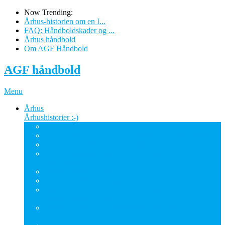
Now Trending:
Århus-historien om en I...
FAQ: Håndboldskader og ...
Århus håndbold
Om AGF Håndbold
AGF håndbold
Menu
Århus
Århushistorier :-)
ABC Mæglerne
AGF FANS, HVAD ER PRISEN PÅ RENGØRING?
AGF-NYT OM UNDERHOLDNING
DET KOSTER JYSK SNERYDNING PÅ
SJÆLLAND …
BRYLLUPSKAGER
HÅNDBOLD OG AGF
HØRT I AGF-HALLEN: “SÆT PRIS PÅ
BRYLLUPSKAGER”
PRØV EN SEO-KONSULENT UDENFOR
AARHUS