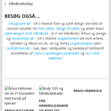
Håndboldudstyr
BESØG OGSÅ…
Dezigncore.dk
- DK's fedeste fixie og cykel design site med de
seneste nyheder om
fixie cykler
,
design af cykler
og andet smart
cykel design
!,
AGF Håndbold
- ALT om håndbold i Århus og omegn
og
Farsentours.dk
- DK's fedeste
ungdomsrejse
site med artikler,
nyheder og tilbud om ski, sol og storby
ungdomsrejser
samt
Godtelotten.dk
- Gak, løjer, skildpadder og kanelsand heriblandt
anmeldelser af
Cama Copenhagen pusletaske
og
Gro Clock
vækkeur
!
ÅRHUS HÅNDBOLD
FAQ:
HÅNDBOLDSKADER
ÅRHUS-HISTORIEN
OG BODY SDS