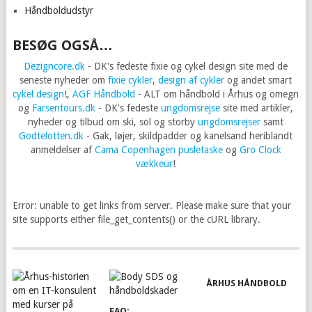
Håndboldudstyr
BESØG OGSÅ…
Dezigncore.dk
- DK's fedeste fixie og cykel design site med de
seneste nyheder om
fixie cykler
,
design af cykler
og andet smart
cykel design
!,
AGF Håndbold
- ALT om håndbold i Århus og omegn
og
Farsentours.dk
- DK's fedeste
ungdomsrejse
site med artikler,
nyheder og tilbud om ski, sol og storby
ungdomsrejser
samt
Godtelotten.dk
- Gak, løjer, skildpadder og kanelsand heriblandt
anmeldelser af
Cama Copenhagen pusletaske
og
Gro Clock
vækkeur
!
Error: unable to get links from server. Please make sure that your
site supports either file_get_contents() or the cURL library.
ÅRHUS HÅNDBOLD
FAQ: